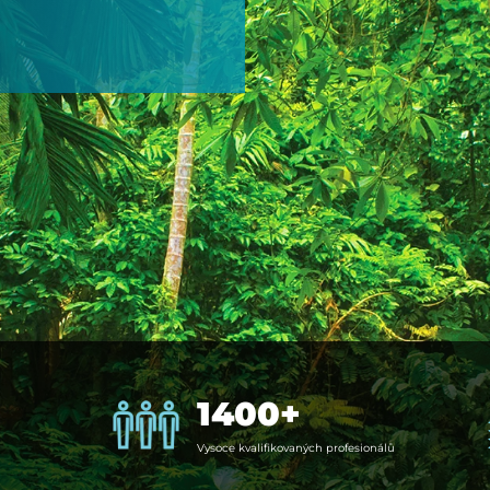
1400+
Vy­so­ce kva­lifi­kovaných profe­si­o­ná­lů