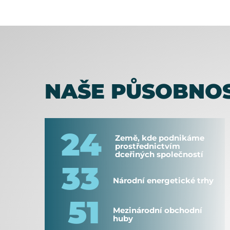
NAŠE PŮSOBNO
24
Země, kde podnikáme
prostřednictvím
dceřiných společností
33
Národní energetické trhy
51
Mezinárodní obchodní
huby