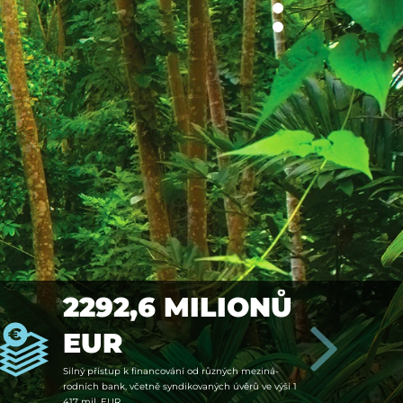
2292,6 MILIONŮ
EUR
Si­lný pří­stup k fi­nan­cování od růz­ných mezi­ná­
rodních bank, včetně syn­di­kovaných úvě­rů ve vý­ši 1
417 mil. EUR