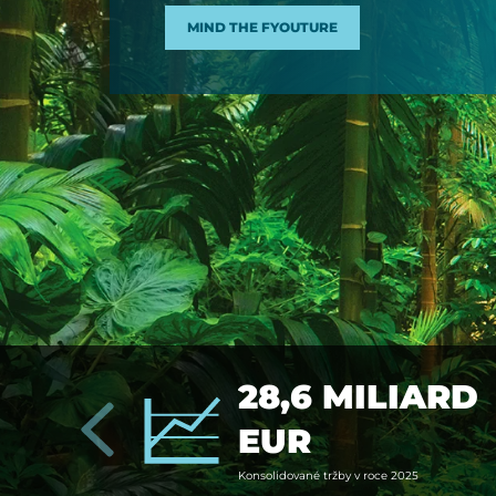
MIND THE FYOUTURE
28,6 MILIARD
EUR
Kon­so­li­dované trž­by v ro­ce 2025