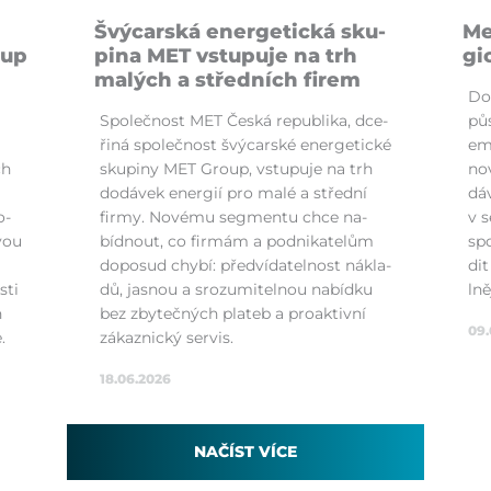
Švý­carská ener­ge­tická sku­
Me
oup
pi­na MET vstu­puje na trh
gi
ma­lých a středních fi­rem
Do­
Společnost MET Česká repub­lika, dce­
pů­
ři­ná společnost švý­carské ener­ge­tické
e­
ch
sku­pi­ny MET Group, vstu­puje na trh
nov
do­dávek ener­gií pro ma­lé a střední
dáv
o­
fir­my. Nové­mu seg­men­tu chce na­
v s
vou
bídnout, co fir­mám a podni­ka­te­lům
spo
do­po­sud chy­bí: před­ví­da­telnost ná­kla­
dit
sti
dů, jasnou a sro­zu­mi­telnou na­bídku
lně
h
bez zby­tečných pla­teb a proak­tivní
09.
.
zá­kaz­nický servis.
18.06.2026
NAČÍST VÍCE