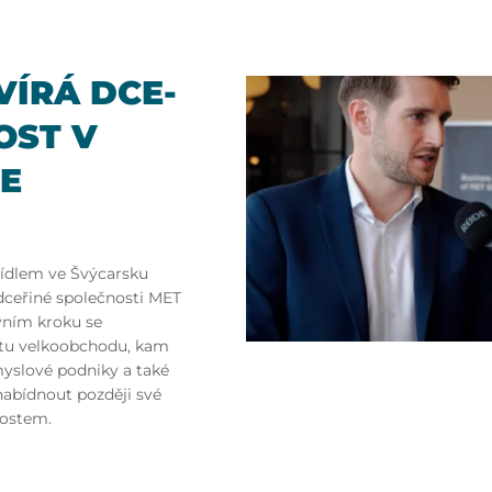
Í­RÁ DCE­
OST V
CE
sídlem ve Švýcarsku
dceřiné společnosti MET
rvním kroku se
tu velkoobchodu, kam
myslové podniky a také
 nabídnout později své
ostem.