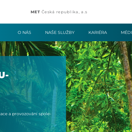
MET
Česká republika, a.s
O NÁS
NAŠE SLUŽBY
KARIÉRA
MÉD
U­
iza­ce a provo­zování spole­