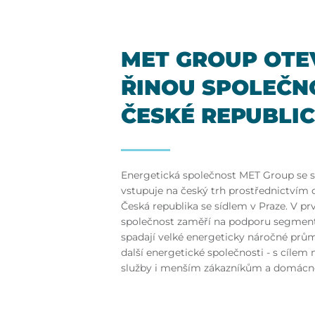
MET GROUP OTEV
ŘI­NOU SPOLEČN
ČES­KÉ REPUB­LI­
Energetická společnost MET Group se 
vstupuje na český trh prostřednictvím 
Česká republika se sídlem v Praze. V p
společnost zaměří na podporu segmen
spadají velké energeticky náročné prů
další energetické společnosti - s cílem
služby i menším zákazníkům a domácn