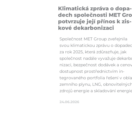
Kli­ma­tická zpráva o do­pa­
dech společnosti MET Gr
po­tvrzuje je­jí pří­nos k zis­
kové de­kar­bo­niza­ci
Společnost MET Group zve­řejni­la
svou kli­ma­tickou zprávu o do­pa­de
za rok 2025, kte­rá zdů­razňu­je, jak
společnost na­dá­le vy­va­žu­je de­kar­b
niza­ci, bez­pečnost do­dávek a ceno
dostupnost prostřednic­tvím in­
tegrované­ho portfo­lia ře­šení v ob­la
zemní­ho ply­nu, LNG, obnovi­telnýc
zdrojů ener­gie a skla­dování ener­gie
24.06.2026