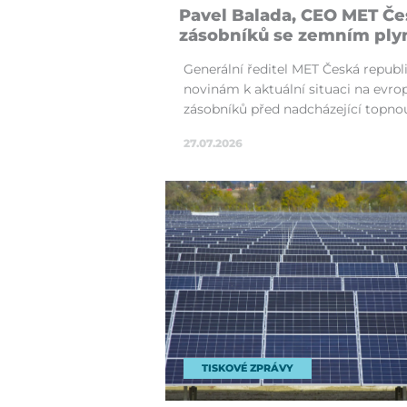
Pa­vel Ba­la­da, CEO MET Čes
zá­sobní­ků se zemním ply
Gene­rální ře­di­tel MET Česká repub­l
novi­nám k ak­tuální situa­ci na ev­r
zá­sobní­ků před nad­cháze­jí­cí topno
27.07.2026
TISKOVÉ ZPRÁVY