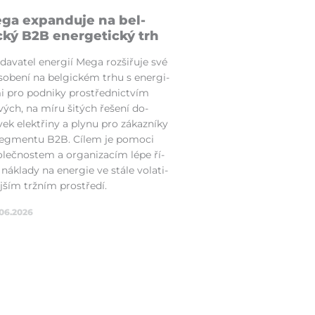
ga ex­pan­duje na bel­
cký B2B ener­ge­tický trh
dava­tel ener­gií Mega rozši­řu­je své
so­bení na bel­gickém tr­hu s ener­gi­
mi pro podniky prostřednic­tvím
ých, na mí­ru ši­tých ře­šení do­
ek elektři­ny a ply­nu pro zá­kaz­níky
eg­men­tu B2B. Cí­lem je po­mo­ci
lečnostem a or­ganiza­cím lé­pe ří­
 ná­kla­dy na ener­gie ve stá­le vo­la­ti­
jším tržním prostře­dí.
06.2026