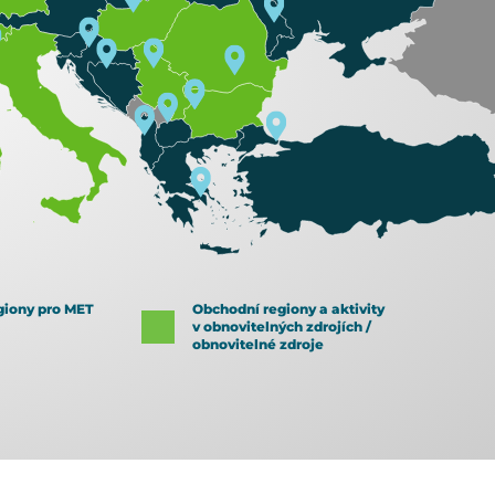
giony pro MET
Obchodní regiony a aktivity
v obnovitelných zdrojích /
obnovitelné zdroje