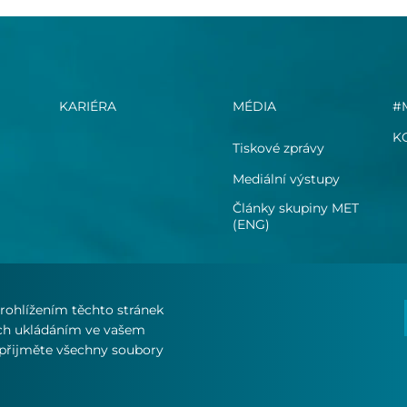
KARIÉRA
MÉDIA
#
K
Tiskové zprávy
Mediální výstupy
Články skupiny MET
(ENG)
rohlížením těchto stránek
ich ukládáním ve vašem
o přijměte všechny soubory
PODMÍNKY
PROHLÁŠENÍ O
ZÁSAD