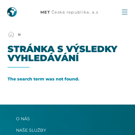
Stránka
MET
Česká republika, a.s
s
výsledky
STRÁNKA S VÝ­SLEDKY
vyhledávání
VY­HLE­DÁVÁNÍ
The search term was not found.
O NÁS
NAŠE SLUŽBY