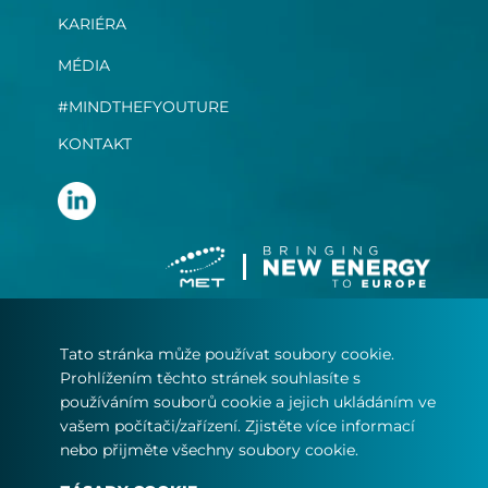
KARIÉRA
MÉDIA
#MINDTHEFYOUTURE
KONTAKT
Tato stránka může používat soubory cookie.
PODMÍNKY POUŽÍVÁNÍ
Prohlížením těchto stránek souhlasíte s
PROHLÁŠENÍ O OCHRANĚ SOUKROMÍ
používáním souborů cookie a jejich ukládáním ve
ZÁSADY COOKIE
vašem počítači/zařízení. Zjistěte více informací
nebo přijměte všechny soubory cookie.
© Copyright 2024