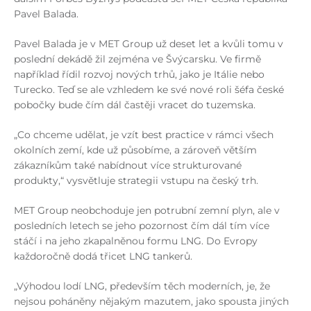
Pavel Balada.
Pavel Balada je v MET Group už deset let a kvůli tomu v
poslední dekádě žil zejména ve Švýcarsku. Ve firmě
například řídil rozvoj nových trhů, jako je Itálie nebo
Turecko. Teď se ale vzhledem ke své nové roli šéfa české
pobočky bude čím dál častěji vracet do tuzemska.
„Co chceme udělat, je vzít best practice v rámci všech
okolních zemí, kde už působíme, a zároveň větším
zákazníkům také nabídnout více strukturované
produkty,“ vysvětluje strategii vstupu na český trh.
MET Group neobchoduje jen potrubní zemní plyn, ale v
posledních letech se jeho pozornost čím dál tím více
stáčí i na jeho zkapalněnou formu LNG. Do Evropy
každoročně dodá třicet LNG tankerů.
„Výhodou lodí LNG, především těch moderních, je, že
nejsou poháněny nějakým mazutem, jako spousta jiných