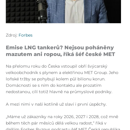
Zdroj:
Forbes
Emise LNG tankerů? Nejsou poháněny
mazutem ani ropou, říká šéf české MET
Na přelomu roku do Česka vstoupil obří švýcarský
velkoobchodník s plynem a elektřinou MET Group. Jeho
loňské tržby se pohybují kolem půl bilionu korun.
Domácnosti se s ním do kontaktu ale prozatím
nedostanou, cílí totiž hlavně na průmyslové podniky.
A mezi nimi v naší kotlině už slaví i první úspěchy.
„Máme už zákazníky na roky 2026, 2027 i 2028, což mně
během těch pár měsíců dělá velkou radost,“ říká v
dalším Forbes Byznys podcastu šéf MET Česká republika