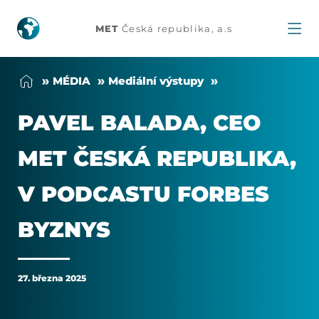
Pavel
MET
Česká republika, a.s
Balada,
MÉDIA
Me­di­ální vý­stu­py
CEO
PA­VEL BA­LA­DA, CEO
MET
MET ČESKÁ REPUB­LIKA,
Česká
V POD­CAS­TU FOR­BES
republika,
BY­Z­NYS
v
podcastu
27. března 2025
Forbes