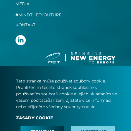
MÉDIA
#MINDTHEFYOUTURE
KONTAKT
Tato stránka může používat soubory cookie.
PODMÍNKY POUŽÍVÁNÍ
Prohlížením těchto stránek souhlasíte s
PROHLÁŠENÍ O OCHRANĚ SOUKROMÍ
používáním souborů cookie a jejich ukládáním ve
ZÁSADY COOKIE
vašem počítači/zařízení. Zjistěte více informací
nebo přijměte všechny soubory cookie.
© Copyright 2024
ZÁSADY COOKIE
MET.com - All rights reserved.