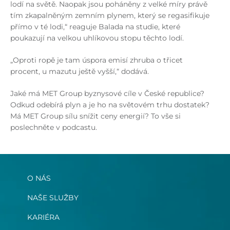
lodí na světě. Naopak jsou poháněny z velké míry právě
tím zkapalněným zemním plynem, který se regasifikuje
přímo v té lodi,“ reaguje Balada na studie, které
poukazují na velkou uhlíkovou stopu těchto lodí.
„Oproti ropě je tam úspora emisí zhruba o třicet
procent, u mazutu ještě vyšší,“ dodává.
Jaké má MET Group byznysové cíle v České republice?
Odkud odebírá plyn a je ho na světovém trhu dostatek?
Má MET Group sílu snížit ceny energií? To vše si
poslechněte v podcastu.
O NÁS
NAŠE SLUŽBY
KARIÉRA