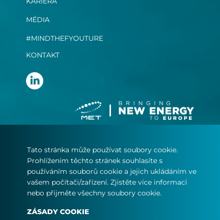
KARIÉRA
MÉDIA
#MINDTHEFYOUTURE
KONTAKT
Tato stránka může používat soubory cookie.
PODMÍNKY POUŽÍVÁNÍ
Prohlížením těchto stránek souhlasíte s
PROHLÁŠENÍ O OCHRANĚ SOUKROMÍ
používáním souborů cookie a jejich ukládáním ve
ZÁSADY COOKIE
vašem počítači/zařízení. Zjistěte více informací
nebo přijměte všechny soubory cookie.
© Copyright 2024
ZÁSADY COOKIE
MET.com - All rights reserved.