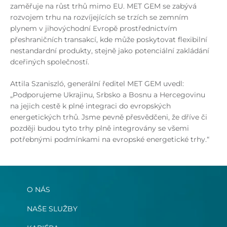
zaměřuje na růst trhů mimo EU. MET GEM se zabývá
rozvojem trhu na rozvíjejících se trzích se zemním
plynem v jihovýchodní Evropě prostřednictvím
přeshraničních transakcí, kde může poskytovat flexibilní
nestandardní produkty, stejně jako potenciální zakládání
dceřiných společností.
Attila Szaniszló, generální ředitel MET GEM uvedl:
„Podporujeme Ukrajinu, Srbsko a Bosnu a Hercegovinu
na jejich cestě k plné integraci do evropských
energetických trhů. Jsme pevně přesvědčeni, že dříve či
později budou tyto trhy plně integrovány se všemi
potřebnými podmínkami na evropské energetické trhy.“
O NÁS
NAŠE SLUŽBY