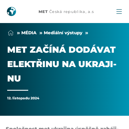
MET
MET
Česká republika, a.s
začíná
MÉDIA
Me­di­ální vý­stu­py
dodávat
MET ZA­ČÍ­NÁ DO­DÁVAT
elektřinu
ELEKTŘI­NU NA UKRA­JI­
na
NU
Ukrajinu
12. listopadu 2024