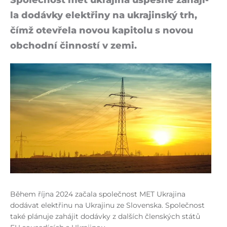
Společnost met ukra­ji­na úspěšně za­há­ji­
la do­dávky elektři­ny na ukra­jin­ský trh,
čímž otevře­la novou kapi­tolu s novou
ob­chodní činnos­tí v ze­mi.
Během října 2024 začala společnost MET Ukrajina
dodávat elektřinu na Ukrajinu ze Slovenska. Společnost
také plánuje zahájit dodávky z dalších členských států