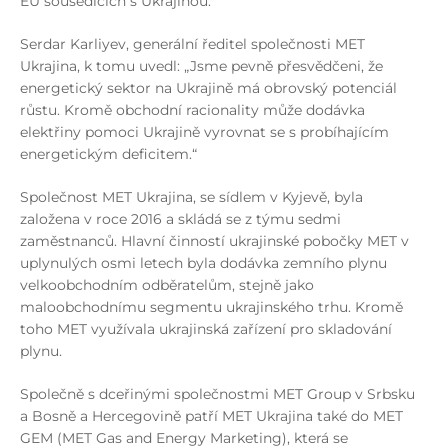
EU sousedících s Ukrajinou.
Serdar Karliyev, generální ředitel společnosti MET
Ukrajina, k tomu uvedl: „Jsme pevně přesvědčeni, že
energetický sektor na Ukrajině má obrovský potenciál
růstu. Kromě obchodní racionality může dodávka
elektřiny pomoci Ukrajině vyrovnat se s probíhajícím
energetickým deficitem.“
Společnost MET Ukrajina, se sídlem v Kyjevě, byla
založena v roce 2016 a skládá se z týmu sedmi
zaměstnanců. Hlavní činností ukrajinské pobočky MET v
uplynulých osmi letech byla dodávka zemního plynu
velkoobchodním odběratelům, stejně jako
maloobchodnímu segmentu ukrajinského trhu. Kromě
toho MET využívala ukrajinská zařízení pro skladování
plynu.
Společně s dceřinými společnostmi MET Group v Srbsku
a Bosně a Hercegovině patří MET Ukrajina také do MET
GEM (MET Gas and Energy Marketing), která se